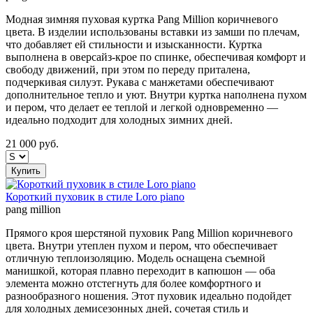
Модная зимняя пуховая куртка Pang Million коричневого
цвета. В изделии использованы вставки из замши по плечам,
что добавляет ей стильности и изысканности. Куртка
выполнена в оверсайз-крое по спинке, обеспечивая комфорт и
свободу движений, при этом по переду приталена,
подчеркивая силуэт. Рукава с манжетами обеспечивают
дополнительное тепло и уют. Внутри куртка наполнена пухом
и пером, что делает ее теплой и легкой одновременно —
идеально подходит для холодных зимних дней.
21 000
руб.
Купить
Короткий пуховик в стиле Loro piano
pang million
Прямого кроя шерстяной пуховик Pang Million коричневого
цвета. Внутри утеплен пухом и пером, что обеспечивает
отличную теплоизоляцию. Модель оснащена съемной
манишкой, которая плавно переходит в капюшон — оба
элемента можно отстегнуть для более комфортного и
разнообразного ношения. Этот пуховик идеально подойдет
для холодных демисезонных дней, сочетая стиль и