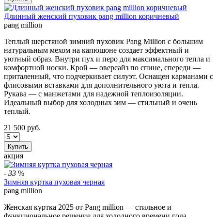
Длинный женский пуховик pang million коричневый
pang million
Теплый шерстяной зимний пуховик Pang Million с большим
натуральным мехом на капюшоне создает эффектный и
уютный образ. Внутри пух и перо для максимального тепла и
комфортной носки. Крой — оверсайз по спине, спереди —
приталенный, что подчеркивает силуэт. Оснащен карманами с
флисовыми вставками для дополнительного уюта и тепла.
Рукава — с манжетами для надежной теплоизоляции.
Идеальный выбор для холодных зим — стильный и очень
теплый.
21 500
руб.
Купить
акция
-
33
%
Зимняя куртка пуховая черная
pang million
Женская куртка 2025 от Pang million — стильное и
функциональное решение для холодного времени года.