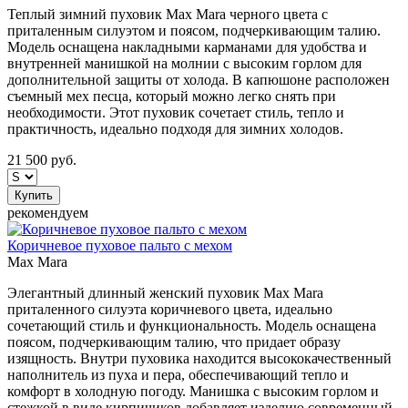
Теплый зимний пуховик Max Mara черного цвета с
приталенным силуэтом и поясом, подчеркивающим талию.
Модель оснащена накладными карманами для удобства и
внутренней манишкой на молнии с высоким горлом для
дополнительной защиты от холода. В капюшоне расположен
съемный мех песца, который можно легко снять при
необходимости. Этот пуховик сочетает стиль, тепло и
практичность, идеально подходя для зимних холодов.
21 500
руб.
Купить
рекомендуем
Коричневое пуховое пальто с мехом
Max Mara
Элегантный длинный женский пуховик Max Mara
приталенного силуэта коричневого цвета, идеально
сочетающий стиль и функциональность. Модель оснащена
поясом, подчеркивающим талию, что придает образу
изящность. Внутри пуховика находится высококачественный
наполнитель из пуха и пера, обеспечивающий тепло и
комфорт в холодную погоду. Манишка с высоким горлом и
стежкой в виде кирпичиков добавляет изделию современный