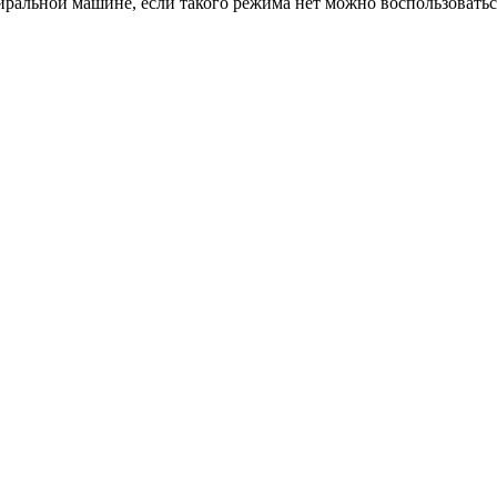
ральной машине, если такого режима нет можно воспользоватьс