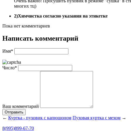
Очень важно! Просушить пуховик в режиме "сушка" в сти
многих тц)
2)Химчистка согласно указания на этикетке
Пока нет комментариев
Написать комментарий
Имя*
Число*
Ваш комментарий
Отправить
←
Куртка - пуховик с капюшоном
Пуховая куртка с мехом
→
8(995)899-67-70